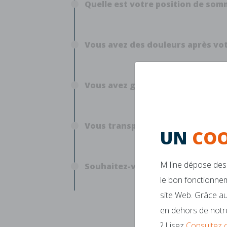
Quelle est votre position de somm
Vous avez des douleurs après vot
Vous avez généralement froid ou 
Vous transpirez beaucoup ?
UN
COO
M line dépose des 
Souhaitez-vous un matelas soupl
le bon fonctionnem
site Web. Grâce au
en dehors de notre
? Lisez
Consultez 