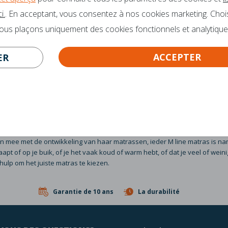
i.
. En acceptant, vous consentez à nos cookies marketing. Choi
te helpen ontdekken welk matras het beste bij je past. Een matras kiezen k
nous plaçons uniquement des cookies fonctionnels et analytique
t alles van slaapsystemen voor optimale ondersteuning en uitstekende venti
ACCEPTER
ER
factoren zoals je lichaamsbouw, slaaphouding, klachten en persoonlijke v
atras advies uit de matraswijzer. De matrassen van M line zijn er in veel 
tisch schuim, dynamic support, body adapt en HR schuim zijn een aantal 
ierin mee met de ontwikkeling van haar matrassen, ieder M line matras is 
apt of op je buik, of je het vaak koud of warm hebt, of dat je veel of weinig
hulp om het juiste matras te kiezen.
Garantie de 10 ans
La durabilité