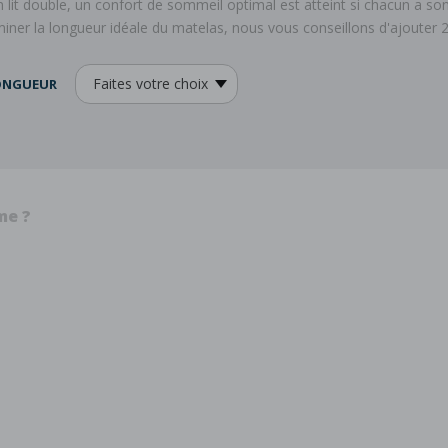
n lit double, un confort de sommeil optimal est atteint si chacun a s
iner la longueur idéale du matelas, nous vous conseillons d'ajouter 20
ONGUEUR
me ?