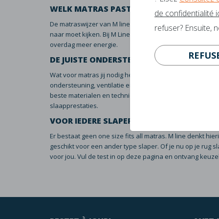
WELK MATRAS PAST BIJ MIJ?
de confidentialité ic
De matraswijzer van M line is speciaal ontwikkeld om jou 
refuser? Ensuite, 
naar moet kijken. Bij M Line weten wij als slaapspecialis
overdag meer energie.
REFUS
DE JUISTE ONDERSTEUNING.
Wat voor matras jij nodig hebt hangt af van een aantal 
ondersteuning, ventilatie en drukverdeling komt er een m
beste materialen en technieken voor de matrassen. Elas
slaapprestaties.
VOOR IEDERE SLAPER.
Er bestaat geen one size fits all matras. M line denkt h
geschikt voor een ander type slaper. Of je nu op je rug sla
voor jou. Vul de test in op deze pagina en ontvang keuze