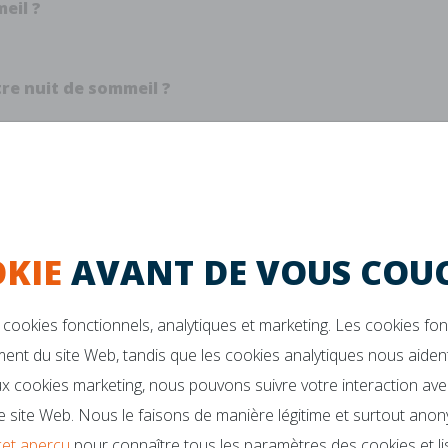
eil ?
re nuit de sommeil ?
chaud au lit ?
KIE
AVANT DE VOUS COUC
cookies fonctionnels, analytiques et marketing. Les cookies fo
e ou ferme ?
ent du site Web, tandis que les cookies analytiques nous aident
x cookies marketing, nous pouvons suivre votre interaction ave
 site Web. Nous le faisons de manière légitime et surtout anon
cet aperçu
pour connaître tous les paramètres des cookies et
l