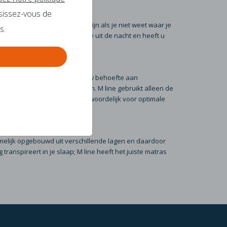
sissez-vous de
an een moeilijke beslissing zijn als je niet weet waar je
s.
latie. Zo haal je het maximale uit de nacht en heeft u
oorkeuren. Afhankelijk van jouw behoefte aan
verschillende soorten en maten. M line gebruikt alleen de
van deze toepassingen verantwoordelijk voor optimale
namelijk opgebouwd uit verschillende lagen en daardoor
 transpireert in je slaap; M line heeft het juiste matras