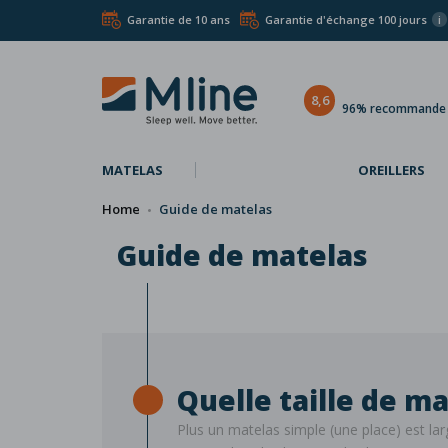
Garantie de 10 ans
Garantie d'échange 100 jours
i
8,6
96% recommande l
MATELAS
OREILLERS
Home
Guide de matelas
Guide de matelas
Quelle taille de m
Plus un matelas simple (une place) est la