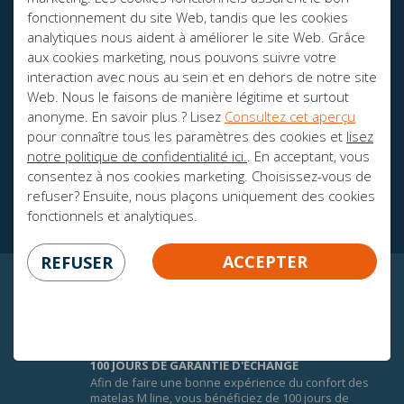
fonctionnement du site Web, tandis que les cookies
AVEZ-VOUS DES QUESTIONS?
analytiques nous aident à améliorer le site Web. Grâce
info@mline.nl
aux cookies marketing, nous pouvons suivre votre
interaction avec nous au sein et en dehors de notre site
+31 413-243050
Web. Nous le faisons de manière légitime et surtout
anonyme. En savoir plus ? Lisez
Consultez cet aperçu
pour connaître tous les paramètres des cookies et
lisez
notre politique de confidentialité ici.
. En acceptant, vous
consentez à nos cookies marketing. Choisissez-vous de
Des brochures
refuser? Ensuite, nous plaçons uniquement des cookies
fonctionnels et analytiques.
ACCEPTER
REFUSER
CERTITUDE GARANTIE!
100 JOURS DE GARANTIE D'ÉCHANGE
Afin de faire une bonne expérience du confort des
matelas M line, vous bénéficiez de 100 jours de