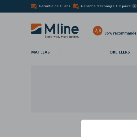
Garantie de 10 ans
Garantie d'échange 100 jours
i
8,6
96% recommande l
MATELAS
OREILLERS