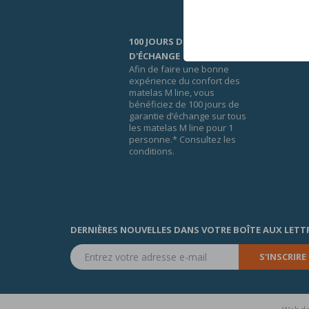
100 JOURS DE GARANTIE
D'ÉCHANGE
Afin de faire une bonne
expérience du confort des
matelas M line, vous
bénéficiez de 100 jours de
garantie d’échange sur tous
les matelas M line pour 1
personne.* Consultez les
conditions.
DERNIÈRES NOUVELLES DANS VOTRE BOÎTE AUX LETT
S'INSCRIRE