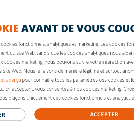
Garantie de 10 ans
La durabilité
KIE
AVANT DE VOUS COUC
VOUS DES QUESTIONS?
Des brochures
o@mline.nl
cookies fonctionnels, analytiques et marketing. Les cookies fo
 413-243050
ent du site Web, tandis que les cookies analytiques nous aident
x cookies marketing, nous pouvons suivre votre interaction ave
 site Web. Nous le faisons de manière légitime et surtout anon
cet aperçu
pour connaître tous les paramètres des cookies et
l
i.
. En acceptant, vous consentez à nos cookies marketing. Choi
nous plaçons uniquement des cookies fonctionnels et analytique
ACCEPTER
ER
CERTITUDE GARANTIE!