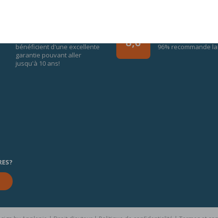
GARANTIE DE 10 ANS
AVIS CLIENT
Tous les produits M line
8010 Les avis
8,6
bénéficient d'une excellente
96% recommande la 
garantie pouvant aller
jusqu'à 10 ans!
RES?