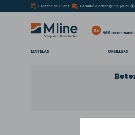
Garantie de 10 ans
Garantie d'échange 100 jours
i
8,6
96% recommande l
MATELAS
OREILLERS
Bete