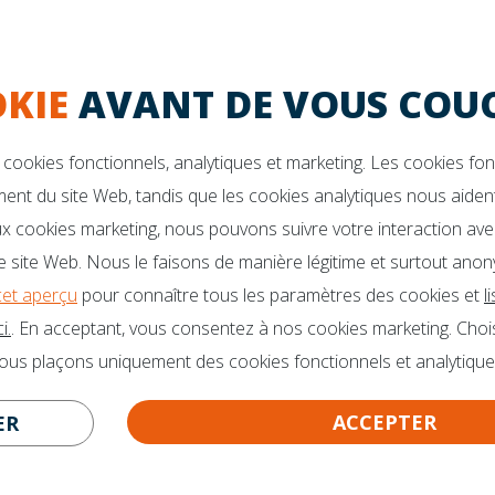
Garantie de 10 ans
La durabilité
KIE
AVANT DE VOUS COUC
VOUS DES QUESTIONS?
Des brochures
o@mline.nl
cookies fonctionnels, analytiques et marketing. Les cookies fo
 413-243050
ent du site Web, tandis que les cookies analytiques nous aident
x cookies marketing, nous pouvons suivre votre interaction ave
 site Web. Nous le faisons de manière légitime et surtout anon
cet aperçu
pour connaître tous les paramètres des cookies et
l
i.
. En acceptant, vous consentez à nos cookies marketing. Choi
nous plaçons uniquement des cookies fonctionnels et analytique
ACCEPTER
ER
CERTITUDE GARANTIE!