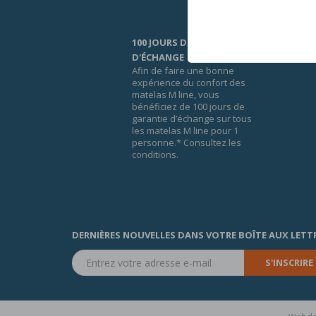
100 JOURS DE GARANTIE
D'ÉCHANGE
Afin de faire une bonne
expérience du confort des
matelas M line, vous
bénéficiez de 100 jours de
garantie d’échange sur tous
les matelas M line pour 1
personne.* Consultez les
conditions.
DERNIÈRES NOUVELLES DANS VOTRE BOÎTE AUX LETT
S'INSCRIRE