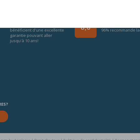
GARANTIE DE 10 ANS
AVIS CLIENT
Tous les produits M line
8010 Les avis
8,6
bénéficient d'une excellente
96% recommande la 
garantie pouvant aller
jusqu'à 10 ans!
RES?