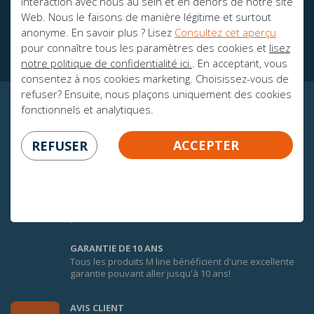
interaction avec nous au sein et en dehors de notre site
Web. Nous le faisons de manière légitime et surtout
Des brochures
anonyme. En savoir plus ? Lisez
Consultez cet aperçu
pour connaître tous les paramètres des cookies et
lisez
notre politique de confidentialité ici.
. En acceptant, vous
consentez à nos cookies marketing. Choisissez-vous de
refuser? Ensuite, nous plaçons uniquement des cookies
fonctionnels et analytiques.
CERTITUDE GARANTIE!
ACCEPTER
REFUSER
100 JOURS DE GARANTIE D'ÉCHANGE
Afin de faire une bonne expérience du confort des
matelas M line, vous bénéficiez de 100 jours de
garantie d’échange sur tous les matelas M line pour 1
personne.* Consultez les conditions.
GARANTIE DE 10 ANS
Tous les produits M line bénéficient d'une excellente
garantie pouvant aller jusqu'à 10 ans!
AVIS CLIENT