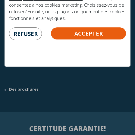
consentez à nos cookies marketing. Choisissez-vous de
refuser? Ensuite, nous plaçons uniquement des cookies
fonctionnels et analytiques.
ACCEPTER
REFUSER
AVEZ-VOUS DES QUESTIONS?
info@mline.nl
+31 413-243050
Des brochures
CERTITUDE GARANTIE!