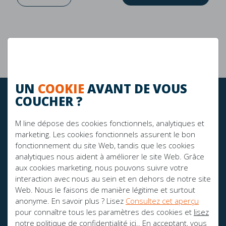
Garantie de 10 ans
La durabilité
UN
COOKIE
AVANT DE VOUS
COUCHER ?
RESTEZ À JOUR!
M line dépose des cookies fonctionnels, analytiques et
marketing. Les cookies fonctionnels assurent le bon
FIER SPONSOR DE:
fonctionnement du site Web, tandis que les cookies
analytiques nous aident à améliorer le site Web. Grâce
aux cookies marketing, nous pouvons suivre votre
interaction avec nous au sein et en dehors de notre site
Web. Nous le faisons de manière légitime et surtout
anonyme. En savoir plus ? Lisez
Consultez cet aperçu
pour connaître tous les paramètres des cookies et
lisez
notre politique de confidentialité ici.
. En acceptant, vous