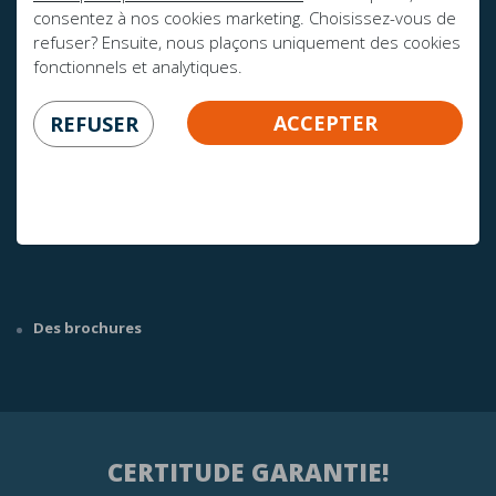
consentez à nos cookies marketing. Choisissez-vous de
refuser? Ensuite, nous plaçons uniquement des cookies
fonctionnels et analytiques.
ACCEPTER
REFUSER
AVEZ-VOUS DES QUESTIONS?
info@mline.nl
+31 413-243050
Des brochures
CERTITUDE GARANTIE!