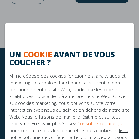
Garantie de 10 ans
La durabilité
UN
COOKIE
AVANT DE VOUS
COUCHER ?
RESTEZ À JOUR!
M line dépose des cookies fonctionnels, analytiques et
marketing. Les cookies fonctionnels assurent le bon
FIER SPONSOR DE:
fonctionnement du site Web, tandis que les cookies
analytiques nous aident à améliorer le site Web. Grâce
aux cookies marketing, nous pouvons suivre votre
interaction avec nous au sein et en dehors de notre site
Web. Nous le faisons de manière légitime et surtout
anonyme. En savoir plus ? Lisez
Consultez cet aperçu
pour connaître tous les paramètres des cookies et
lisez
notre politique de confidentialité ici.
. En acceptant, vous