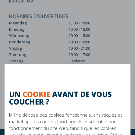
(040) 291 09 91
HORAIRES D'OUVERTURES
Maandag
13:00 - 18:00
Dinsdag
10:00 - 18:00
Woensdag
10:00 - 18:00
Donderdag
10:00 - 18:00
Vrijdag
10:00 - 21:00
Zaterdag
10:00 - 17:00
Zondag
Gesloten
visitez le site Web
Arrière
UN
COOKIE
AVANT DE VOUS
COUCHER ?
M line dépose des cookies fonctionnels, analytiques et
marketing. Les cookies fonctionnels assurent le bon
Garantie de 10 ans
La durabilité
fonctionnement du site Web, tandis que les cookies
analytiques nous aident à améliorer le site Web. Grâce