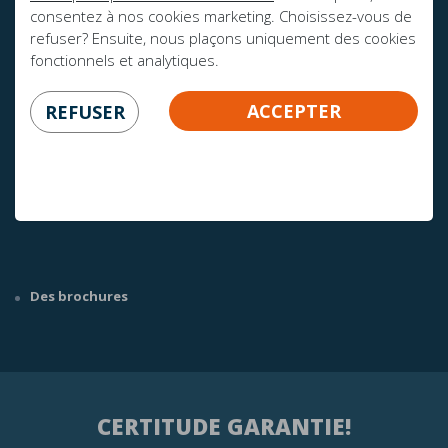
consentez à nos cookies marketing. Choisissez-vous de
refuser? Ensuite, nous plaçons uniquement des cookies
fonctionnels et analytiques.
ACCEPTER
REFUSER
AVEZ-VOUS DES QUESTIONS?
info@mline.nl
+31 413-243050
Des brochures
CERTITUDE GARANTIE!