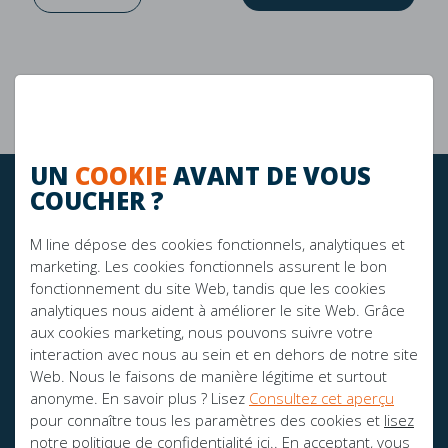
Garantie de 10 ans
La durabilité
UN
COOKIE
AVANT DE VOUS
COUCHER ?
RESTEZ À JOUR!
M line dépose des cookies fonctionnels, analytiques et
marketing. Les cookies fonctionnels assurent le bon
FIER SPONSOR DE:
fonctionnement du site Web, tandis que les cookies
analytiques nous aident à améliorer le site Web. Grâce
aux cookies marketing, nous pouvons suivre votre
interaction avec nous au sein et en dehors de notre site
Web. Nous le faisons de manière légitime et surtout
anonyme. En savoir plus ? Lisez
Consultez cet aperçu
pour connaître tous les paramètres des cookies et
lisez
notre politique de confidentialité ici.
. En acceptant, vous