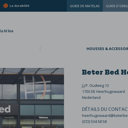
La durabilité
GUIDE DE MATELAS
GUIDE D'OREI
a M line
HOUSSES & ACCESSOI
Beter Bed 
J.J.P. Oudweg 13
1703 DE Heerhugowaard
Nederland
DÉTAILS DU CONTAC
heerhugowaard@beterbed
(072) 534 58 58