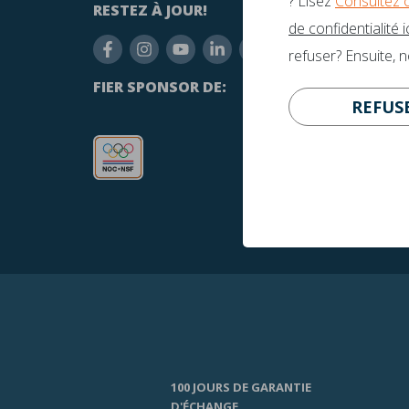
? Lisez
Consultez 
RESTEZ À JOUR!
AVEZ-
de confidentialité ic
inf
refuser? Ensuite, 
+31
FIER SPONSOR DE:
REFUS
100 JOURS DE GARANTIE
D'ÉCHANGE