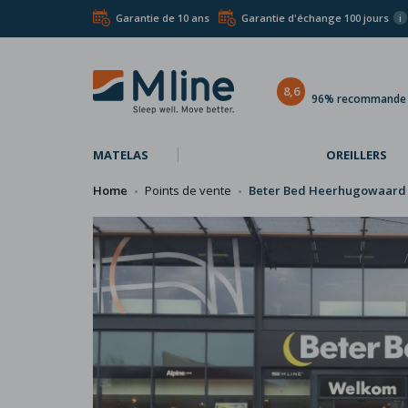
Garantie de 10 ans
Garantie d'échange 100 jours
i
8,6
96% recommande l
MATELAS
OREILLERS
Home
Points de vente
Beter Bed Heerhugowaard