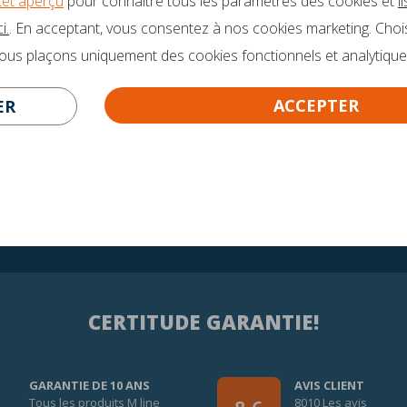
cet aperçu
pour connaître tous les paramètres des cookies et
l
VOUS DES QUESTIONS?
Des brochures
i.
. En acceptant, vous consentez à nos cookies marketing. Choi
o@mline.nl
nous plaçons uniquement des cookies fonctionnels et analytique
 413-243050
ACCEPTER
ER
CERTITUDE GARANTIE!
GARANTIE DE 10 ANS
AVIS CLIENT
Tous les produits M line
8010 Les avis