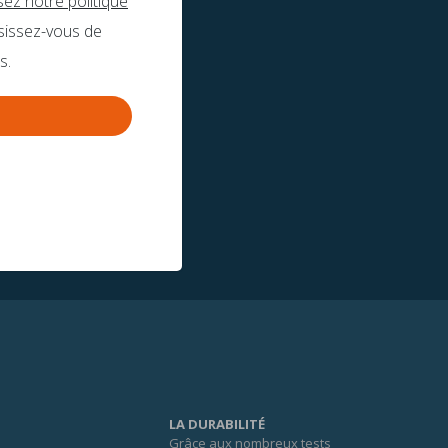
isez notre politique
sissez-vous de
s.
LA DURABILITÉ
Grâce aux nombreux tests