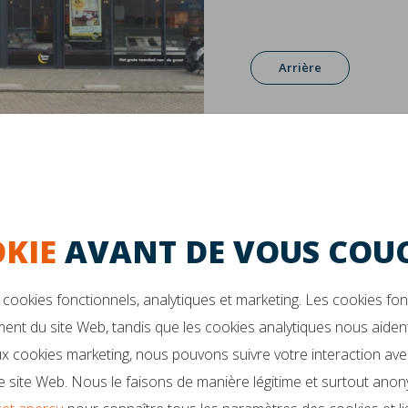
Arrière
KIE
AVANT DE VOUS COUC
cookies fonctionnels, analytiques et marketing. Les cookies fo
ent du site Web, tandis que les cookies analytiques nous aident
Garantie de 10 ans
La durabilité
x cookies marketing, nous pouvons suivre votre interaction ave
 site Web. Nous le faisons de manière légitime et surtout anon