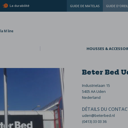
La durabilité
GUIDE DE MATELAS
GUIDE D'OREI
a M line
HOUSSES & ACCESSOI
Beter Bed 
Industrielaan 15
5405 AA Uden
Nederland
DÉTAILS DU CONTAC
uden@beterbed.nl
(0413) 33 03 36