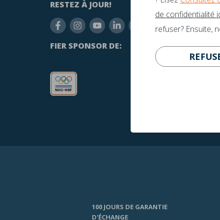
RESTEZ À JOUR!
AVEZ-
de confidentialité ic
inf
refuser? Ensuite, 
+31
FIER SPONSOR DE:
REFUS
100 JOURS DE GARANTIE
D'ÉCHANGE