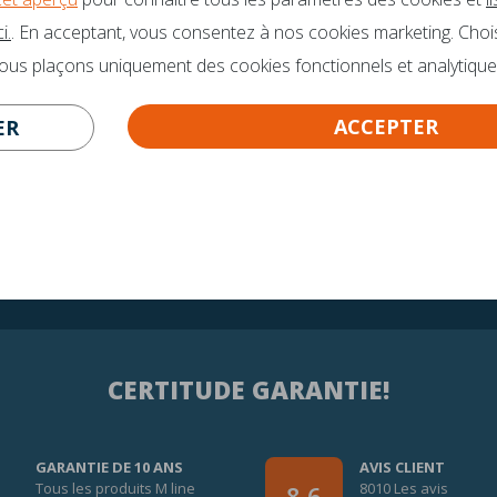
VOUS DES QUESTIONS?
Des brochures
i.
. En acceptant, vous consentez à nos cookies marketing. Choi
o@mline.nl
nous plaçons uniquement des cookies fonctionnels et analytique
 413-243050
ACCEPTER
ER
CERTITUDE GARANTIE!
GARANTIE DE 10 ANS
AVIS CLIENT
Tous les produits M line
8010 Les avis
8,6