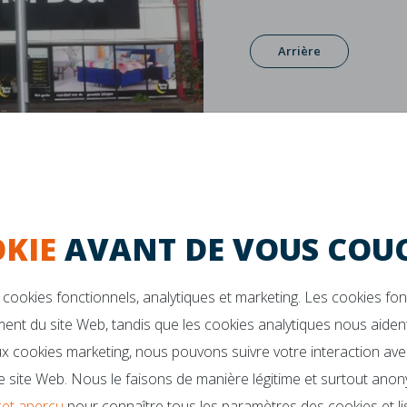
Arrière
KIE
AVANT DE VOUS COUC
cookies fonctionnels, analytiques et marketing. Les cookies fo
ent du site Web, tandis que les cookies analytiques nous aident
Garantie de 10 ans
La durabilité
x cookies marketing, nous pouvons suivre votre interaction ave
 site Web. Nous le faisons de manière légitime et surtout anon
cet aperçu
pour connaître tous les paramètres des cookies et
l