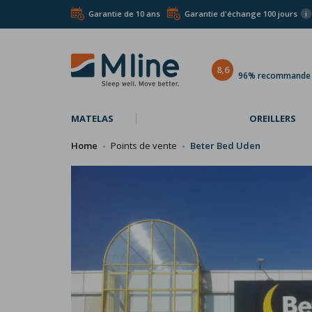
Garantie de 10 ans
Garantie d'échange 100 jours
i
8,6
96% recommande l
MATELAS
OREILLERS
Home
Points de vente
Beter Bed Uden