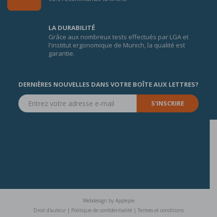
LA DURABILITÉ
Grâce aux nombreux tests effectués par LGA et
l'institut ergonomique de Munich, la qualité est
garantie.
DERNIÈRES NOUVELLES DANS VOTRE BOÎTE AUX LETTRES?
S'INSCRIRE
Webdesign
by
Applepie
Droit d'auteur
|
Politique de confidentialité
|
Termes et conditions