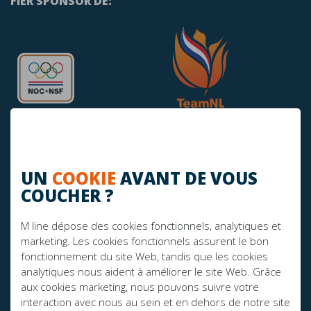
FIER SPONSOR DE:
UN
COOKIE
AVANT DE VOUS
AVEZ-VOUS DES QUESTIONS?
COUCHER ?
info@mline.nl
M line dépose des cookies fonctionnels, analytiques et
marketing. Les cookies fonctionnels assurent le bon
+31 413-243050
fonctionnement du site Web, tandis que les cookies
analytiques nous aident à améliorer le site Web. Grâce
aux cookies marketing, nous pouvons suivre votre
interaction avec nous au sein et en dehors de notre site