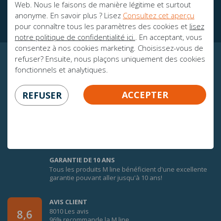
Web. Nous le faisons de manière légitime et surtout
Des brochures
anonyme. En savoir plus ? Lisez
Consultez cet aperçu
pour connaître tous les paramètres des cookies et
lisez
notre politique de confidentialité ici.
. En acceptant, vous
consentez à nos cookies marketing. Choisissez-vous de
refuser? Ensuite, nous plaçons uniquement des cookies
CERTITUDE GARANTIE!
fonctionnels et analytiques.
ACCEPTER
REFUSER
100 JOURS DE GARANTIE D'ÉCHANGE
Afin de faire une bonne expérience du confort des
matelas M line, vous bénéficiez de 100 jours de
garantie d’échange sur tous les matelas M line pour 1
personne.* Consultez les conditions.
GARANTIE DE 10 ANS
Tous les produits M line bénéficient d'une excellente
garantie pouvant aller jusqu'à 10 ans!
AVIS CLIENT
8010 Les avis
8,6
96% recommande la M line