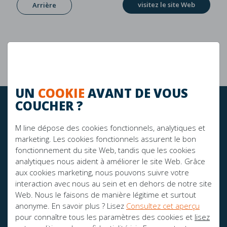
visitez le site Web
Arrière
Garantie de 10 ans
La durabilité
UN
COOKIE
AVANT DE VOUS
COUCHER ?
RESTEZ À JOUR!
M line dépose des cookies fonctionnels, analytiques et
marketing. Les cookies fonctionnels assurent le bon
fonctionnement du site Web, tandis que les cookies
FIER SPONSOR DE:
analytiques nous aident à améliorer le site Web. Grâce
aux cookies marketing, nous pouvons suivre votre
interaction avec nous au sein et en dehors de notre site
Web. Nous le faisons de manière légitime et surtout
anonyme. En savoir plus ? Lisez
Consultez cet aperçu
pour connaître tous les paramètres des cookies et
lisez