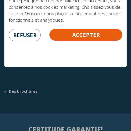
notre politique de confidentialité ici.
. En acceptant, vous
consentez à nos cookies marketing. Choisissez-vous de
refuser? Ensuite, nous plaçons uniquement des cookies
fonctionnels et analytiques.
ACCEPTER
REFUSER
AVEZ-VOUS DES QUESTIONS?
info@mline.nl
+31 413-243050
Des brochures
CERTITUDE GARANTIE!